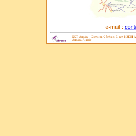
e-mail :
cont
EGT Annaba - Direction Générale: 7, rue BISKRI A
Annaba, Algérie